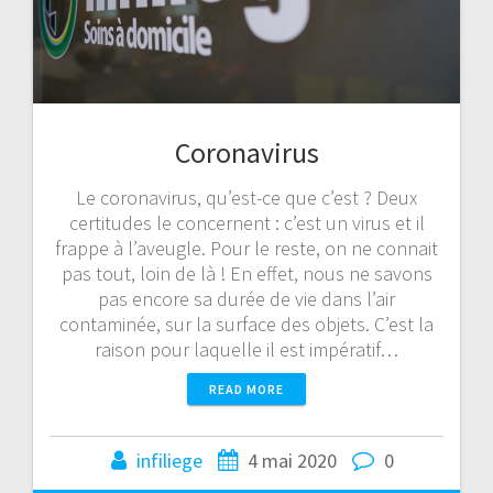
Coronavirus
Le coronavirus, qu’est-ce que c’est ? Deux
certitudes le concernent : c’est un virus et il
frappe à l’aveugle. Pour le reste, on ne connait
pas tout, loin de là ! En effet, nous ne savons
pas encore sa durée de vie dans l’air
contaminée, sur la surface des objets. C’est la
raison pour laquelle il est impératif…
READ MORE
infiliege
4 mai 2020
0