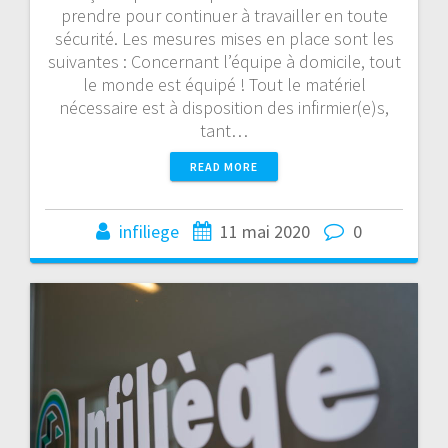
prendre pour continuer à travailler en toute
sécurité. Les mesures mises en place sont les
suivantes : Concernant l’équipe à domicile, tout
le monde est équipé ! Tout le matériel
nécessaire est à disposition des infirmier(e)s,
tant…
READ MORE
infiliege
11 mai 2020
0